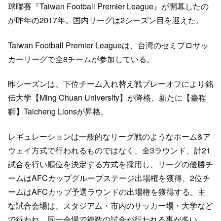
球聯賽『Taiwan Football Premier League』が開幕したの
が昨年の2017年。国内リーグは2シーズン目を迎えた。
Taiwan Football Premier Leagueは、台湾のセミプロサッ
カーリーグで全8チームが参加している。
昨シーズンは、下位チーム入れ替え戦プレーオフにより銘
伝大学【Ming Chuan University】が降格、新たに【臺程
獅】Taicheng Lionsが昇格。
レギュレーションは一般的なリーグ戦のようなホーム&ア
ウェイ方式で行われるものではなく、全3ラウンド、計21
試合を行い順位を決定する方式を採用し、リーグの優勝チ
ームはAFCカップグループステージ出場権を獲得、2位チ
ームはAFCカップ予選ラウンドの出場権を獲得する。主
な試合会場は、スタジアム・市内のサッカー場・大学など
で行われ、同一会場で複数の試合が行われる事が多い。