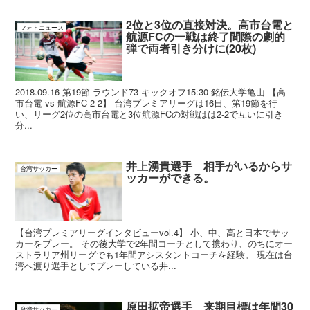
2位と3位の直接対決。高市台電と
フォトニュース
航源FCの一戦は終了間際の劇的
弾で両者引き分けに(20枚)
2018.09.16 第19節 ラウンド73 キックオフ15:30 銘伝大学亀山 【高
市台電 vs 航源FC 2-2】 台湾プレミアリーグは16日、第19節を行
い、リーグ2位の高市台電と3位航源FCの対戦はは2-2で互いに引き
分...
井上湧貴選手 相手がいるからサ
台湾サッカー
ッカーができる。
【台湾プレミアリーグインタビューvol.4】 小、中、高と日本でサッ
カーをプレー。 その後大学で2年間コーチとして携わり、のちにオー
ストラリア州リーグでも1年間アシスタントコーチを経験。 現在は台
湾へ渡り選手としてプレーしている井...
原田拡帝選手 来期目標は年間30
台湾サッカー