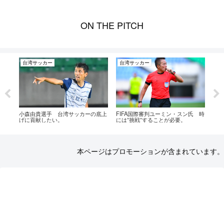
ON THE PITCH
台湾サッカー
台湾サッカー
台
サッ
小森由貴選手 台湾サッカーの底上
FIFA国際審判ユーミン・スン氏 時
深澤
げに貢献したい。
には”挑戦”することが必要。
る向
本ページはプロモーションが含まれています。