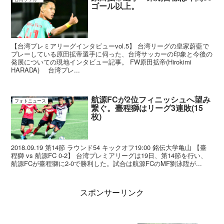
ゴール以上。
【台湾プレミアリーグインタビューvol.5】 台湾リーグの皇家蔚藍で
プレーしている原田拡帝選手に伺った、台湾サッカーの印象と今後の
発展についての現地インタビュー記事。 FW原田拡帝(Hirokimi
HARADA) 台湾プレ...
航源FCが2位フィニッシュへ望み
フォトニュース
繋ぐ。臺程獅はリーグ3連敗(15
枚)
2018.09.19 第14節 ラウンド54 キックオフ19:00 銘伝大学亀山 【臺
程獅 vs 航源FC 0-2】 台湾プレミアリーグは19日、第14節を行い、
航源FCが臺程獅に2-0で勝利した。試合は航源FCのMF劉泳陞が...
スポンサーリンク