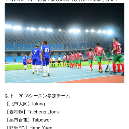
以下、2018シーズン参加チーム
【北市大同】tatung
【臺程獅】Taicheng Lions
【高市台電】Taipower
【航源FC】Hang Yuen