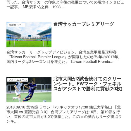
伺った、台湾サッカーの印象と今後の発展についての現地インタビュ
ー記事。 MF深澤 佑之典 1998...
台湾サッカープレミアリーグ
台湾サッカー
台湾サッカーリーグトップディビジョン、台灣企業甲級足球聯賽
『Taiwan Football Premier League』が開幕したのが昨年の2017年。
国内リーグは2シーズン目を迎えた。 Taiwan Football Premie...
北市大同が2試合続けてのクリー
フォトニュース
ンシート。FWマーク・フェネル
スがアシストで勝利に貢献(20枚)
2018.09.16 第19節 ラウンド73 キックオフ17:30 銘伝大学亀山 【北
市大同 vs 臺體光磊 3-0】 台湾プレミアリーグは16日、第19節を行
い、首位の北市大同が3-0で快勝した。この日の試合もリーグ得点ラ
ンキ...