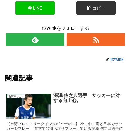
LINE
コピー
nzwinkをフォローする
nzwink
関連記事
深澤 佑之典選手 サッカーに対
台湾サッカー
する向上心。
【台湾プレミアリーグインタビューvol.2】 小、中、高と日本でサッ
カーをプレー。 留学で台湾へ渡りプレーしている深澤 佑之典選手に