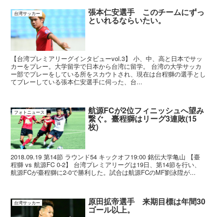
張本仁安選手 このチームにずっ
台湾サッカー
といれるならいたい。
【台湾プレミアリーグインタビューvol.3】 小、中、高と日本でサッ
カーをプレー。大学留学で日本から台湾に留学。 台湾の大学サッカ
ー部でプレーをしている所をスカウトされ、現在は台程獅の選手とし
てプレーしている張本仁安選手に伺った、台...
航源FCが2位フィニッシュへ望み
フォトニュース
繋ぐ。臺程獅はリーグ3連敗(15
枚)
2018.09.19 第14節 ラウンド54 キックオフ19:00 銘伝大学亀山 【臺
程獅 vs 航源FC 0-2】 台湾プレミアリーグは19日、第14節を行い、
航源FCが臺程獅に2-0で勝利した。試合は航源FCのMF劉泳陞が...
原田拡帝選手 来期目標は年間30
台湾サッカー
ゴール以上。