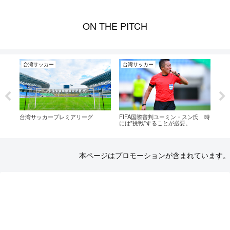
ON THE PITCH
台湾サッカー
台湾サッカー
台
っと
台湾サッカープレミアリーグ
FIFA国際審判ユーミン・スン氏 時
井上
には”挑戦”することが必要。
カー
本ページはプロモーションが含まれています。