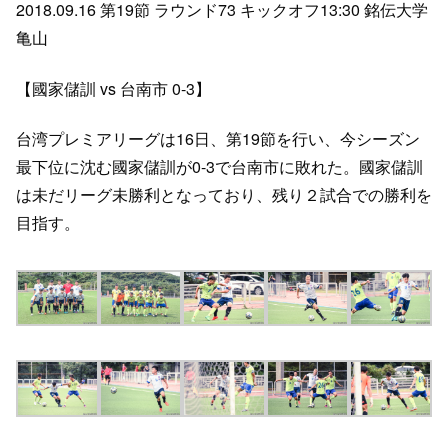
2018.09.16 第19節 ラウンド73 キックオフ13:30 銘伝大学
亀山
【國家儲訓 vs 台南市 0-3】
台湾プレミアリーグは16日、第19節を行い、今シーズン
最下位に沈む國家儲訓が0-3で台南市に敗れた。國家儲訓
は未だリーグ未勝利となっており、残り２試合での勝利を
目指す。