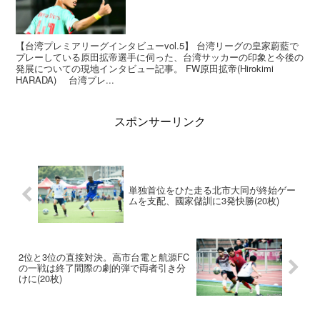
【台湾プレミアリーグインタビューvol.5】 台湾リーグの皇家蔚藍で
プレーしている原田拡帝選手に伺った、台湾サッカーの印象と今後の
発展についての現地インタビュー記事。 FW原田拡帝(Hirokimi
HARADA) 台湾プレ...
スポンサーリンク
単独首位をひた走る北市大同が終始ゲー
ムを支配、國家儲訓に3発快勝(20枚)
2位と3位の直接対決。高市台電と航源FC
の一戦は終了間際の劇的弾で両者引き分
けに(20枚)