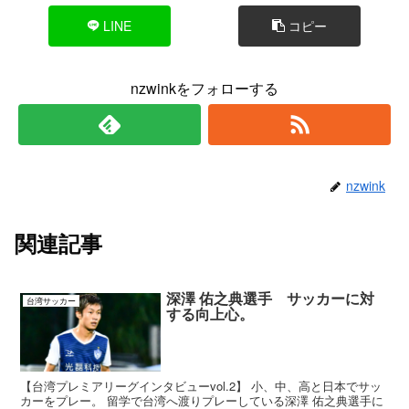
LINE
コピー
nzwinkをフォローする
nzwink
関連記事
深澤 佑之典選手 サッカーに対
台湾サッカー
する向上心。
【台湾プレミアリーグインタビューvol.2】 小、中、高と日本でサッ
カーをプレー。 留学で台湾へ渡りプレーしている深澤 佑之典選手に