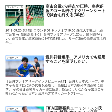
高市台電が8得点で圧勝。皇家蔚
フォトニュース
藍のゴール許さずクリーンシート
で試合を終える(30枚)
2018.09.20 第14節 ラウンド56 キックオフ19:00 銘伝大学亀山 【高
市台電 vs 皇家蔚藍 8-0】 台湾プレミアリーグは20日、第14節を行
い、高市台電が皇家蔚藍に8-0で勝利した。リーグ2位の高市台電は前
半...
堀川祥哲選手 アメリカでも通用
台湾サッカー
することを証明したい。
【台湾プレミアリーグインタビューvol.7】 台湾と日本のハーフ。中
学から台湾世代別の代表を経験し、高校は日本の桐光学園高校に進
学。 そのまま高校サッカー部に所属、怪我によりなかなか出場こそ
叶わなかったが日本と台湾両方でサッカーをプレー...
FIFA国際審判ユーミン・スン氏
台湾サッカー