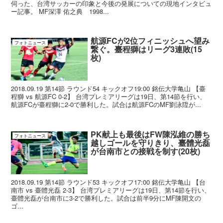
伺った、台湾サッカーの印象と今後の発展についての現地インタビュ
ー記事。 MF深澤 佑之典 1998...
航源FCが2位フィニッシュへ望み
フォトニュース
繋ぐ。臺程獅はリーグ3連敗(15
枚)
2018.09.19 第14節 ラウンド54 キックオフ19:00 銘伝大学亀山 【臺
程獅 vs 航源FC 0-2】 台湾プレミアリーグは19日、第14節を行い、
航源FCが臺程獅に2-0で勝利した。試合は航源FCのMF劉泳陞が...
PK献上も最後はFW陳泓維の勝ち
フォトニュース
越しゴールを守りきり、臺體光磊
が台南市との接戦を制す(20枚)
2018.09.19 第14節 ラウンド53 キックオフ17:00 銘伝大学亀山 【台
南市 vs 臺體光磊 2-3】 台湾プレミアリーグは19日、第14節を行い、
臺體光磊が台南市に3-2で勝利した。試合は前半9分にMF陳開文の
ゴ...