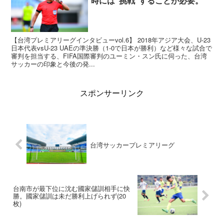
時には”挑戦”することが必要。
【台湾プレミアリーグインタビューvol.6】 2018年アジア大会、U-23
日本代表vsU-23 UAEの準決勝（1-0で日本が勝利）など様々な試合で
審判を担当する、FIFA国際審判のユーミン・スン氏に伺った、台湾
サッカーの印象と今後の発...
スポンサーリンク
台湾サッカープレミアリーグ
台南市が最下位に沈む國家儲訓相手に快
勝。國家儲訓は未だ勝利上げられず(20
枚)